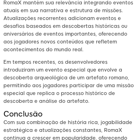
RomaX mantém sua relevância integrando eventos
atuais em sua narrativa e estrutura de missões.
Atualizações recorrentes adicionam eventos e
desafios baseados em descobertas históricas ou
aniversários de eventos importantes, oferecendo
aos jogadores novos conteúdos que refletem
acontecimentos do mundo real.
Em tempos recentes, os desenvolvedores
introduziram um evento especial que envolve a
descoberta arqueológica de um artefato romano,
permitindo aos jogadores participar de uma missão
especial que replica o processo histórico de
descoberta e análise do artefato.
Conclusão
Com sua combinação de história rica, jogabilidade
estratégica e atualizações constantes, RomaX
continua a crescer em popularidade, oferecendo