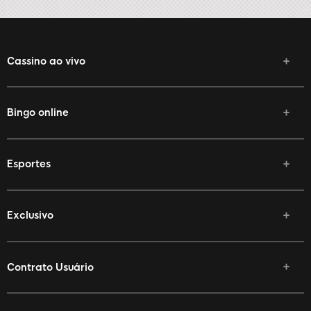
Cassino ao vivo
Bingo online
Esportes
Exclusivo
Contrato Usuário