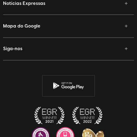
Notícias Expressas
Mapa do Google
Siga-nos
Facebook
Twitter
YouTube
Instagram
Discord
Twitch
Reddit