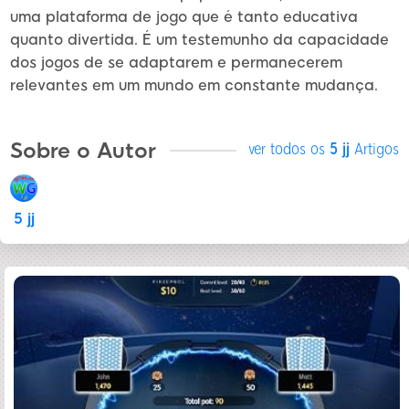
uma plataforma de jogo que é tanto educativa
quanto divertida. É um testemunho da capacidade
dos jogos de se adaptarem e permanecerem
relevantes em um mundo em constante mudança.
Sobre o Autor
ver todos os
5 jj
Artigos
5 jj