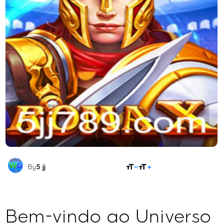
COMPARTILHAR
By
5 jj
Bem-vindo ao Universo