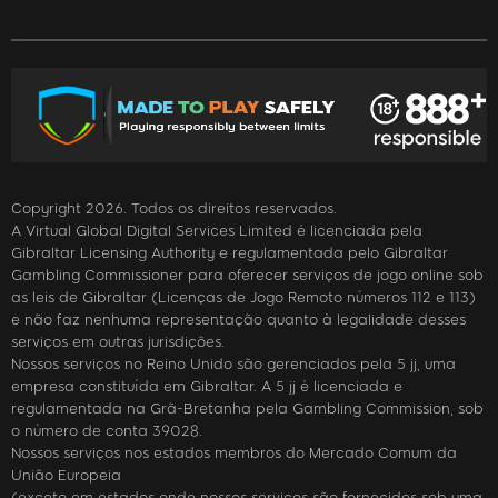
Copyright 2026. Todos os direitos reservados.
A Virtual Global Digital Services Limited é licenciada pela
Gibraltar Licensing Authority e regulamentada pelo Gibraltar
Gambling Commissioner para oferecer serviços de jogo online sob
as leis de Gibraltar (Licenças de Jogo Remoto números 112 e 113)
e não faz nenhuma representação quanto à legalidade desses
serviços em outras jurisdições.
Nossos serviços no Reino Unido são gerenciados pela 5 jj, uma
empresa constituída em Gibraltar. A 5 jj é licenciada e
regulamentada na Grã-Bretanha pela Gambling Commission, sob
o número de conta 39028.
Nossos serviços nos estados membros do Mercado Comum da
União Europeia
(exceto em estados onde nossos serviços são fornecidos sob uma