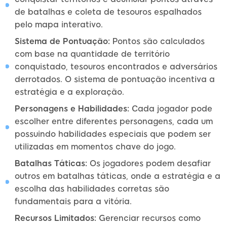
de batalhas e coleta de tesouros espalhados
pelo mapa interativo.
Sistema de Pontuação:
Pontos são calculados
com base na quantidade de território
conquistado, tesouros encontrados e adversários
derrotados. O sistema de pontuação incentiva a
estratégia e a exploração.
Personagens e Habilidades:
Cada jogador pode
escolher entre diferentes personagens, cada um
possuindo habilidades especiais que podem ser
utilizadas em momentos chave do jogo.
Batalhas Táticas:
Os jogadores podem desafiar
outros em batalhas táticas, onde a estratégia e a
escolha das habilidades corretas são
fundamentais para a vitória.
Recursos Limitados:
Gerenciar recursos como