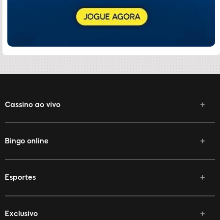
Cassino ao vivo
Bingo online
Esportes
Exclusivo