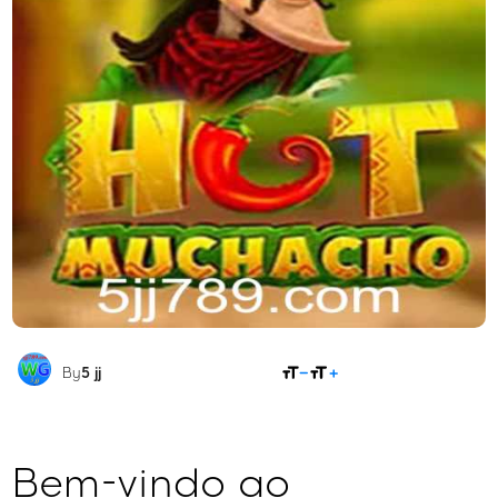
COMPARTILHAR
By
5 jj
Bem-vindo ao